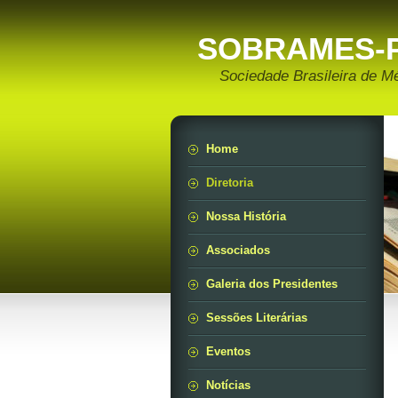
SOBRAMES-
Sociedade Brasileira de M
Home
Diretoria
Nossa História
Associados
Galeria dos Presidentes
Sessões Literárias
Eventos
Notícias