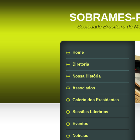
SOBRAMES-
Sociedade Brasileira de M
Home
Diretoria
Nossa História
Associados
Galeria dos Presidentes
Sessões Literárias
Eventos
Notícias