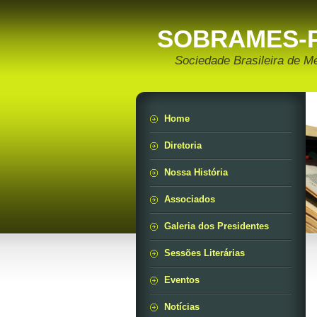
SOBRAMES-
Sociedade Brasileira de M
Home
Diretoria
Nossa História
Associados
Galeria dos Presidentes
Sessões Literárias
Eventos
Notícias