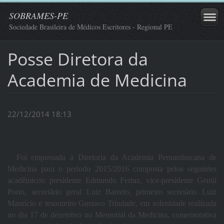
SOBRAMES-PE
Sociedade Brasileira de Médicos Escritores - Regional PE
Posse Diretora da
Academia de Medicina
22/12/2014 18:13
Foi empossada a Diretoria da Academia Pernambucana de
Medicina para o período 2015/2016 composta pelos seguintes
acadêmicos: presidente Edmundo Ferraz, vice-presidente Gentil
Porto, secretário geral Luiz Barreto, primeiro secretário Luiz
Maurício e tesoureiro Gustavo Trindade, em solenidade realizada
no dia 17 de dezembro no Memorial da Medicina, comemorativa