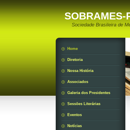
SOBRAMES-
Sociedade Brasileira de M
Home
Diretoria
Nossa História
Associados
Galeria dos Presidentes
Sessões Literárias
Eventos
Notícias