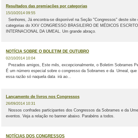
Resultados das premiações por categorias
15/10/2014 09:55
Senhores, Já encontra-se disponível na Seção "Congressos" deste site 
categorias do XXV CONGRESSO BRASILEIRO DE MÉDICOS ESCRIT
INTERNACIONAL DA UMEAL. Um grande abraço.
NOTÍCIA SOBRE O BOLETIM DE OUTUBRO
02/10/2014 10:04
Prezados amigos, Este mês, excepcionalmente, o Boletim Sobrames Per
É um número especial sobre o congresso da Sobrames e da Umeal, que se
essa razão só naquela data irá ao...
Lançamento de livros nos Congressos
26/09/2014 10:31
Nossos confrades participantes dos Congressos da Sobrames e da Umeal
eventos. Veja a relação no banner abaixo. Parabéns a todos.
NOTÍCIAS DOS CONGRESSOS