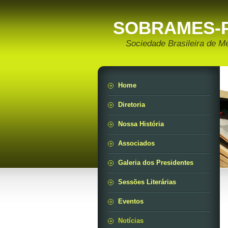
SOBRAMES-
Sociedade Brasileira de M
Home
Diretoria
Nossa História
Associados
Galeria dos Presidentes
Sessões Literárias
Eventos
Notícias