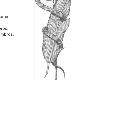
urais;
bros;
membros.