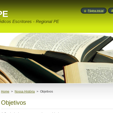
PE
Página inicial
édicos Escritores - Regional PE
Home
>
Nossa História
>
Objetivos
Objetivos