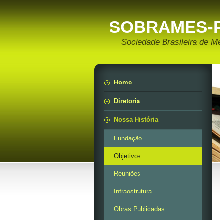
SOBRAMES-
Sociedade Brasileira de M
Home
Diretoria
Nossa História
Fundação
Objetivos
Reuniões
Infraestrutura
Obras Publicadas