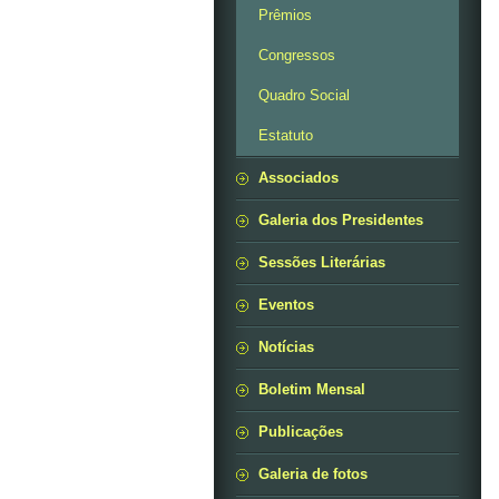
Prêmios
Congressos
Quadro Social
Estatuto
Associados
Galeria dos Presidentes
Sessões Literárias
Eventos
Notícias
Boletim Mensal
Publicações
Galeria de fotos